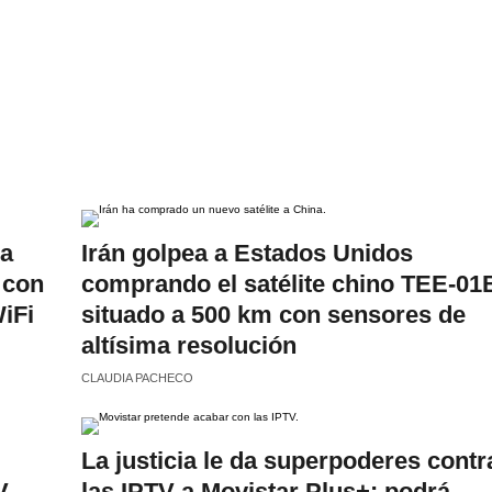
ma
Irán golpea a Estados Unidos
 con
comprando el satélite chino TEE-01
iFi
situado a 500 km con sensores de
altísima resolución
CLAUDIA PACHECO
La justicia le da superpoderes contr
V,
las IPTV a Movistar Plus+: podrá