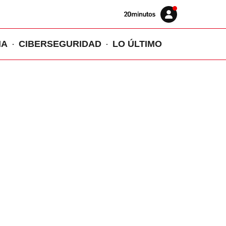
Volver
Iniciar
a
sesión
20MINUTOS.ES
IA
CIBERSEGURIDAD
LO ÚLTIMO