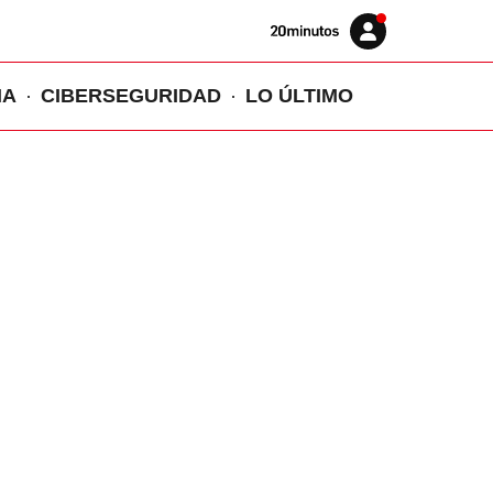
Volver
Iniciar
a
sesión
20MINUTOS.ES
IA
CIBERSEGURIDAD
LO ÚLTIMO