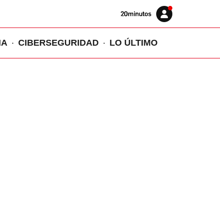
Volver
Iniciar
a
sesión
20MINUTOS.ES
IA
CIBERSEGURIDAD
LO ÚLTIMO