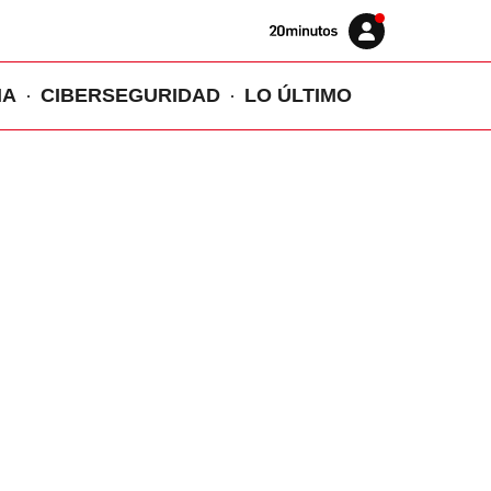
Volver
Iniciar
a
sesión
20MINUTOS.ES
IA
CIBERSEGURIDAD
LO ÚLTIMO