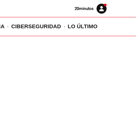
Volver
Iniciar
a
sesión
20MINUTOS.ES
IA
CIBERSEGURIDAD
LO ÚLTIMO