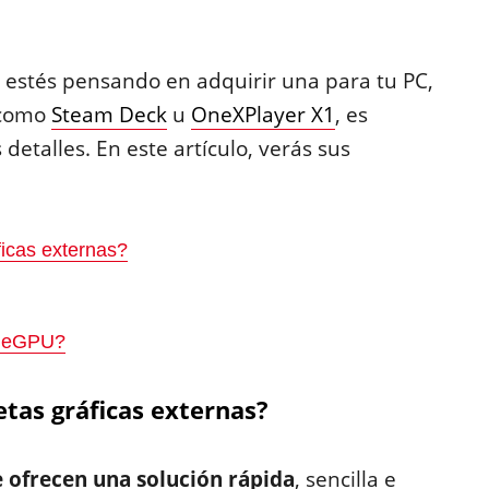
 estés pensando en adquirir una para tu PC,
 como
Steam Deck
u
OneXPlayer X1
, es
etalles. En este artículo, verás sus
áficas externas?
a eGPU?
jetas gráficas externas?
 ofrecen una solución rápida
, sencilla e