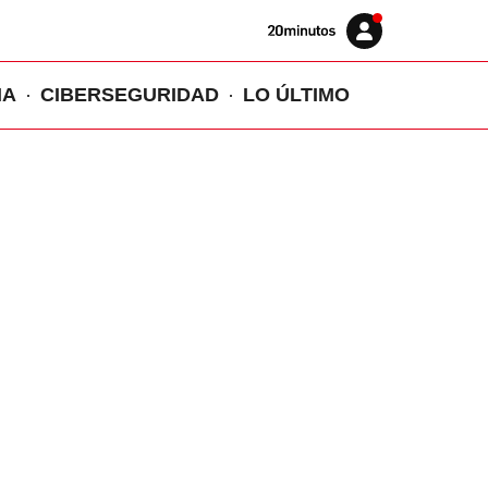
Volver
Iniciar
a
sesión
20MINUTOS.ES
IA
CIBERSEGURIDAD
LO ÚLTIMO