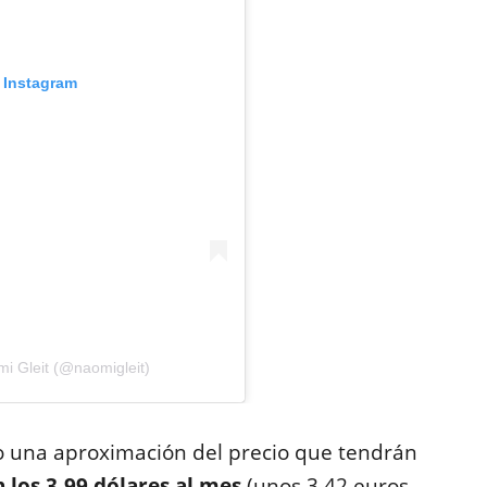
n Instagram
i Gleit (@naomigleit)
o una aproximación del precio que tendrán
 los 3,99 dólares al mes
(unos 3,42 euros