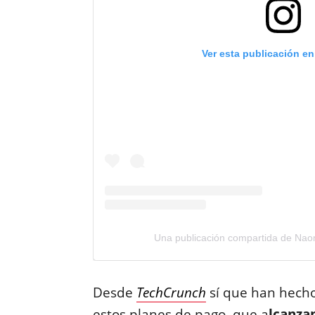
Ver esta publicación e
Una publicación compartida de Naom
Desde
TechCrunch
sí que han hech
estos planes de pago, que a
lcanzan