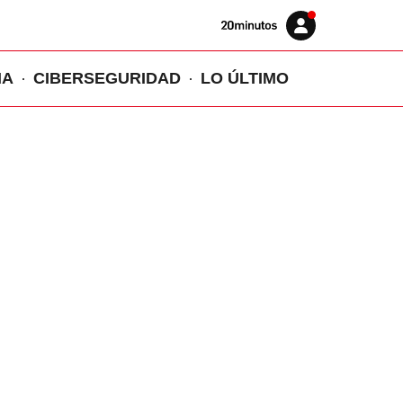
Volver
Iniciar
a
sesión
20MINUTOS.ES
IA
CIBERSEGURIDAD
LO ÚLTIMO