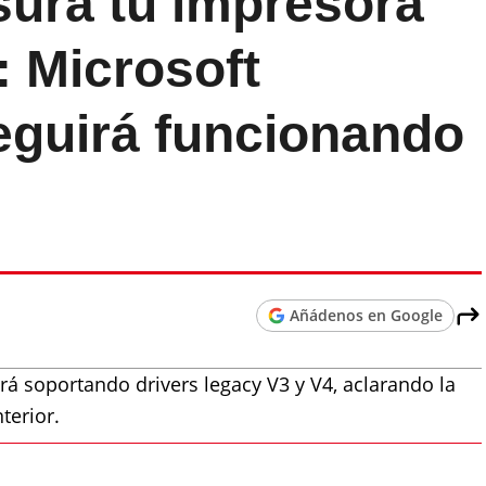
asura tu impresora
: Microsoft
eguirá funcionando
Añádenos en Google
á soportando drivers legacy V3 y V4, aclarando la
terior.