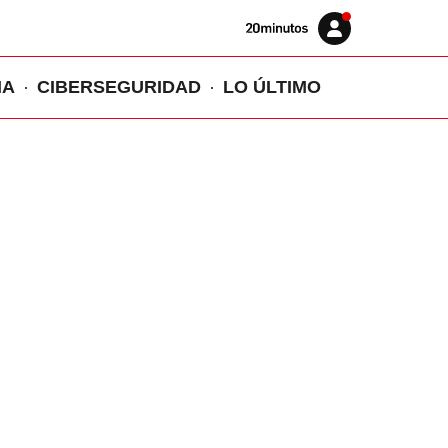
Volver
Iniciar
a
sesión
20MINUTOS.ES
IA
CIBERSEGURIDAD
LO ÚLTIMO