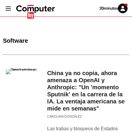
Volver
Iniciar
a
sesión
20MINUTOS.ES
Software
China ya no copia, ahora
amenaza a OpenAI y
Anthropic: "Un 'momento
Sputnik' en la carrera de la
IA. La ventaja americana se
mide en semanas"
CAROLINA GONZÁLEZ
Las trabas y bloqueos de Estados