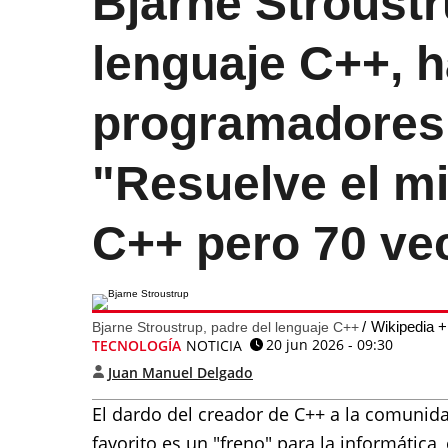
Bjarne Stroustr
lenguaje C++, h
programadores
"Resuelve el m
C++ pero 70 ve
Wikipedia +
Bjarne Stroustrup, padre del lenguaje C++
20 jun 2026 - 09:30
TECNOLOGÍA
NOTICIA
Juan Manuel Delgado
El dardo del creador de C++ a la comunid
favorito es un "freno" para la informática,