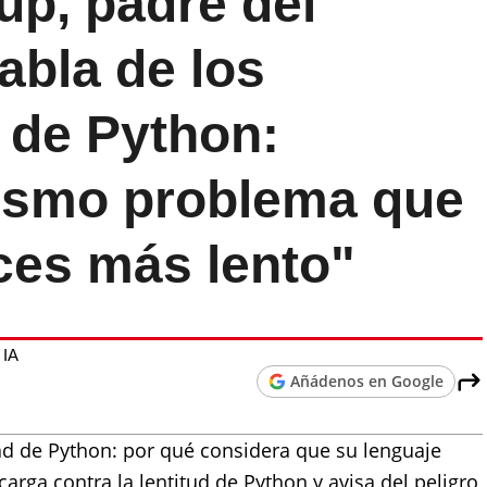
up, padre del
abla de los
 de Python:
ismo problema que
ces más lento"
 IA
Añádenos en Google
ad de Python: por qué considera que su lenguaje
 carga contra la lentitud de Python y avisa del peligro