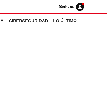
Volver
Iniciar
a
sesión
20MINUTOS.ES
IA
CIBERSEGURIDAD
LO ÚLTIMO