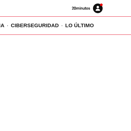
Volver
Iniciar
a
sesión
20MINUTOS.ES
IA
CIBERSEGURIDAD
LO ÚLTIMO