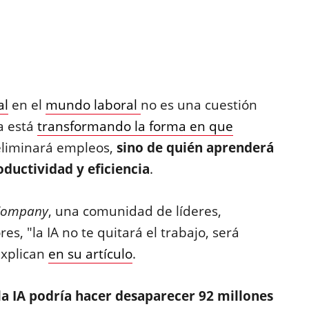
al
en el
mundo laboral
no es una cuestión
a está
transformando la forma en que
A eliminará empleos,
sino de quién aprenderá
roductividad y eficiencia
.
Company
, una comunidad de líderes,
s, "la IA no te quitará el trabajo, será
 explican
en su artículo
.
la IA podría hacer desaparecer 92 millones