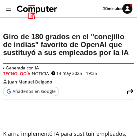
Volver
Iniciar
a
sesión
20MINUTOS.ES
Giro de 180 grados en el "conejillo
de indias" favorito de OpenAI que
sustituyó a sus empleados por la IA
Generada con IA
14 may 2025 - 19:35
TECNOLOGÍA
NOTICIA
Juan Manuel Delgado
Añádenos en Google
Klarna implementó IA para sustituir empleados,