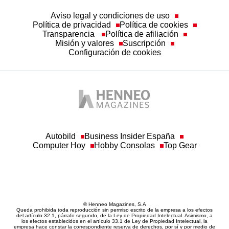
Transparencia
Política de afiliación
Misión y valores
Suscripción
Configuración de cookies
Autobild
Business Insider España
Computer Hoy
Hobby Consolas
Top Gear
© Henneo Magazines, S.A
Queda prohibida toda reproducción sin permiso escrito de la empresa a los efectos
del artículo 32.1, párrafo segundo, de la Ley de Propiedad Intelectual. Asimismo, a
los efectos establecidos en el artículo 33.1 de Ley de Propiedad Intelectual, la
empresa hace constar la correspondiente reserva de derechos, por sí y por medio de
sus redactores o autores.