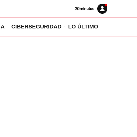
Volver
Iniciar
a
sesión
20MINUTOS.ES
IA
CIBERSEGURIDAD
LO ÚLTIMO