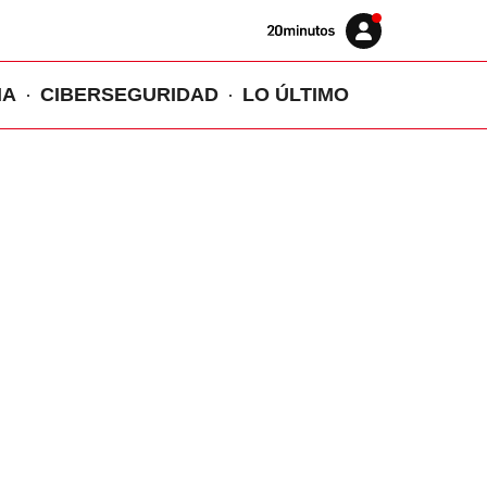
Volver
Iniciar
a
sesión
20MINUTOS.ES
IA
CIBERSEGURIDAD
LO ÚLTIMO