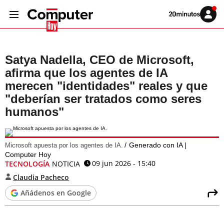
Volver
Iniciar
a
sesión
20MINUTOS.ES
Satya Nadella, CEO de Microsoft,
afirma que los agentes de IA
merecen "identidades" reales y que
"deberían ser tratados como seres
humanos"
Generado con IA |
Microsoft apuesta por los agentes de IA.
Computer Hoy
09 jun 2026 - 15:40
TECNOLOGÍA
NOTICIA
Claudia Pacheco
Añádenos en Google