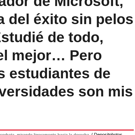
dador de Microsoft,
 del éxito sin pelos
Estudié de todo,
 el mejor… Pero
s estudiantes de
iversidades son mis
Depositphotos
y corbata, mirando ligeramente hacia la derecha.