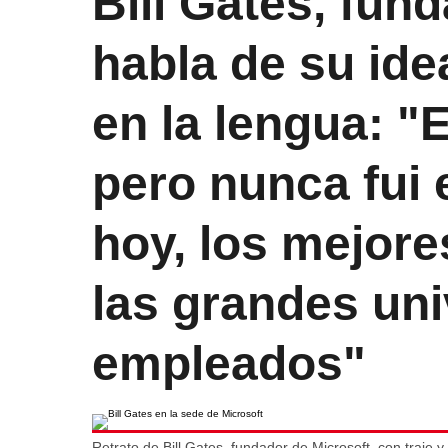
Bill Gates, fun
habla de su idea
en la lengua: "
pero nunca fui
hoy, los mejore
las grandes un
empleados"
Retrato de Bill Gates, fundador de Microsoft, con traje 