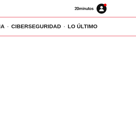
Volver
Iniciar
a
sesión
20MINUTOS.ES
IA
CIBERSEGURIDAD
LO ÚLTIMO