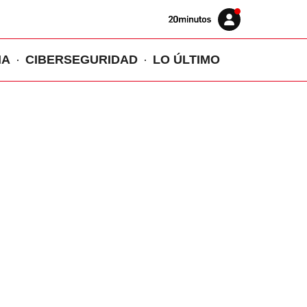
Volver
Iniciar
a
sesión
20MINUTOS.ES
IA
CIBERSEGURIDAD
LO ÚLTIMO