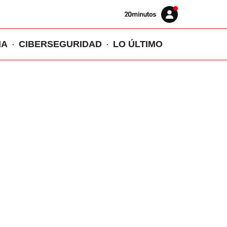
Volver
Iniciar
a
sesión
20MINUTOS.ES
IA
CIBERSEGURIDAD
LO ÚLTIMO