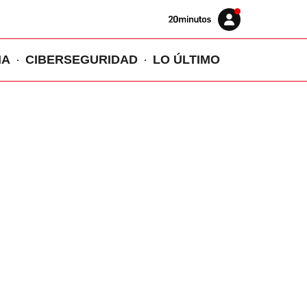
Volver
Iniciar
a
sesión
20MINUTOS.ES
IA
CIBERSEGURIDAD
LO ÚLTIMO