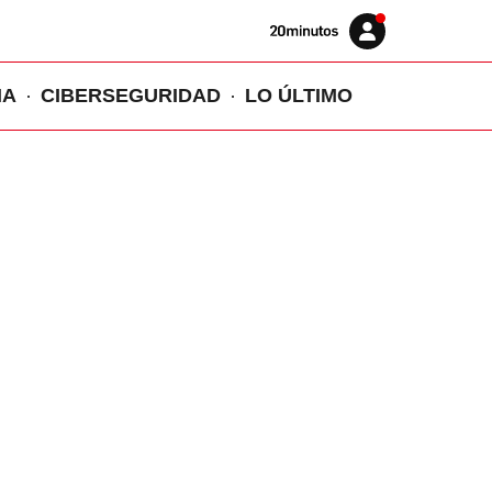
Volver
Iniciar
a
sesión
20MINUTOS.ES
IA
CIBERSEGURIDAD
LO ÚLTIMO