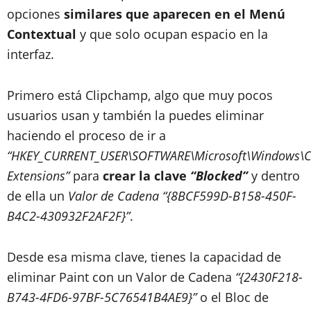
opciones
similares que aparecen en el Menú
Contextual
y que solo ocupan espacio en la
interfaz.
Primero está Clipchamp, algo que muy pocos
usuarios usan y también la puedes eliminar
haciendo el proceso de ir a
“HKEY_CURRENT_USER\SOFTWARE\Microsoft\Windows\Cu
Extensions”
para
crear la clave
“Blocked”
y dentro
de ella un
Valor de Cadena
“{8BCF599D-B158-450F-
B4C2-430932F2AF2F}”
.
Desde esa misma clave, tienes la capacidad de
eliminar Paint con un Valor de Cadena
“{2430F218-
B743-4FD6-97BF-5C76541B4AE9}”
o el Bloc de