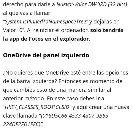
derecho para darle a
Nuevo>Valor DWORD (32 bits)
al que vas a llamar
“System.IsPinnedToNamespaceTree”
y dejarás en
Valor “0”. Al reiniciar el ordenador,
solo tendrás
la app de Fotos en el explorador
.
OneDrive del panel izquierdo
¿
No quieres que OneDrive esté entre las opciones
de la barra izquierda? Entonces es momento de
que cambies esto de una manera similar al
anterior método. En este caso debes ir a
“HKEY_CLASSES_ROOT\CLSID”
y aquí crear una nueva
clave llamada
“{018D5C66-4533-4307-9B53-
224DE2ED1FE6}”
.