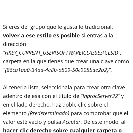
Si eres del grupo que le gusta lo tradicional,
volver a ese estilo es posible
si entras a la
dirección
“HKEY_CURRENT_USER\SOFTWARE\CLASSES\CLSID”
,
carpeta en la que tienes que crear una clave como
“{86ca1aa0-34aa-4e8b-a509-50c905bae2a2}”
.
Al tenerla lista, selecciónala para crear otra clave
adentro de esa con el título de
“InprocServer32”
y
en el lado derecho, haz doble clic sobre el
elemento
(Predeterminado)
para comprobar que el
valor esté vacío y pulsa
Aceptar
. De este modo, al
hacer clic derecho sobre cualquier carpeta o