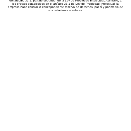
del artículo 32.1, párrafo segundo, de la Ley de Propiedad Intelectual. Asimismo, a
los efectos establecidos en el artículo 33.1 de Ley de Propiedad Intelectual, la
empresa hace constar la correspondiente reserva de derechos, por sí y por medio de
sus redactores o autores.