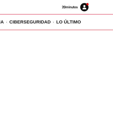
Volver
Iniciar
a
sesión
20MINUTOS.ES
IA
CIBERSEGURIDAD
LO ÚLTIMO