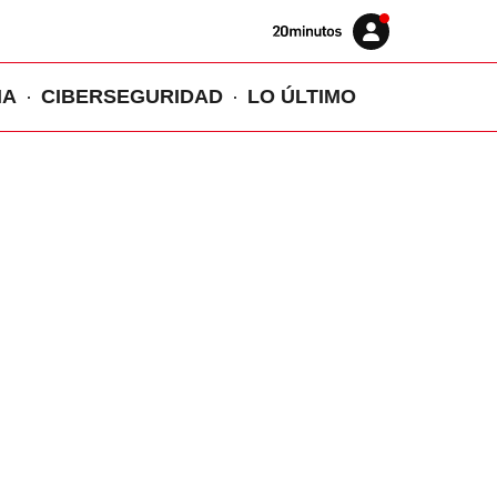
Volver
Iniciar
a
sesión
20MINUTOS.ES
IA
CIBERSEGURIDAD
LO ÚLTIMO