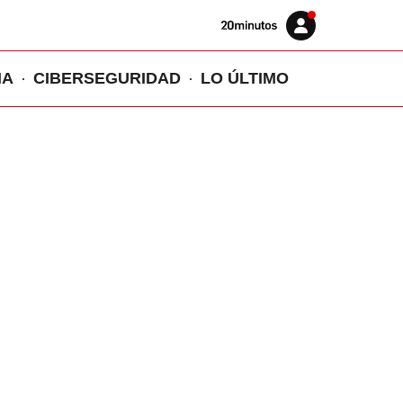
Volver
Iniciar
a
sesión
20MINUTOS.ES
IA
CIBERSEGURIDAD
LO ÚLTIMO