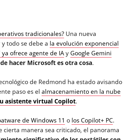
erativos tradicionales?
Una nueva
r y todo se debe a
la evolución exponencial
ya ofrece agente de IA
y
Google Gemini
 de hacer Microsoft es otra cosa
.
tecnológico de Redmond ha estado avisando
ente paso es el
almacenamiento en la nube
u asistente virtual Copilot
.
loatware de Windows 11
o
los Copilot+ PC
.
 cierta manera sea criticado, el panorama
imiento significativo de los portátiles con