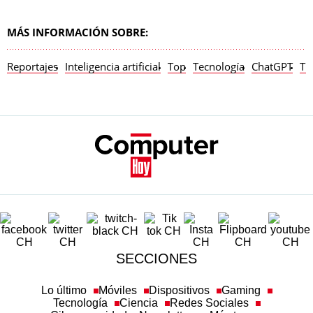
MÁS INFORMACIÓN SOBRE:
Reportajes
Inteligencia artificial
Top
Tecnología
ChatGPT
Tr
SECCIONES
Lo último
Móviles
Dispositivos
Gaming
Tecnología
Ciencia
Redes Sociales
Ciberseguridad
Newsletters
Más temas