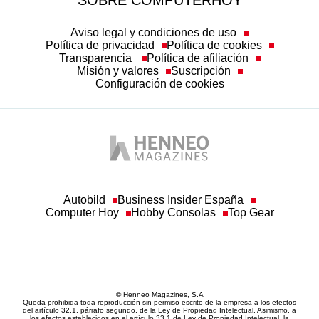
Aviso legal y condiciones de uso
Política de privacidad
Política de cookies
Transparencia
Política de afiliación
Misión y valores
Suscripción
Configuración de cookies
Autobild
Business Insider España
Computer Hoy
Hobby Consolas
Top Gear
© Henneo Magazines, S.A
Queda prohibida toda reproducción sin permiso escrito de la empresa a los efectos
del artículo 32.1, párrafo segundo, de la Ley de Propiedad Intelectual. Asimismo, a
los efectos establecidos en el artículo 33.1 de Ley de Propiedad Intelectual, la