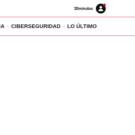
Volver
Iniciar
a
sesión
20MINUTOS.ES
IA
CIBERSEGURIDAD
LO ÚLTIMO