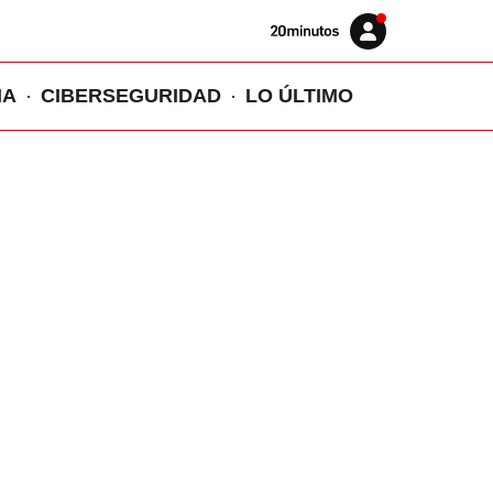
Volver
Iniciar
a
sesión
20MINUTOS.ES
IA
CIBERSEGURIDAD
LO ÚLTIMO