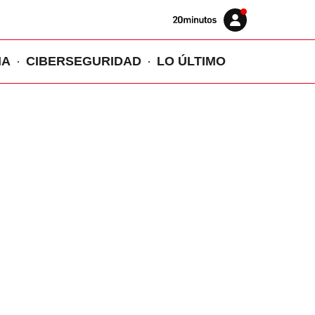
Volver
Iniciar
a
sesión
20MINUTOS.ES
IA
CIBERSEGURIDAD
LO ÚLTIMO