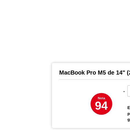
MacBook Pro M5 de 14" (
Nota
94
E
p
g