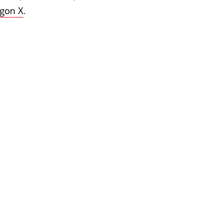
gon X
.