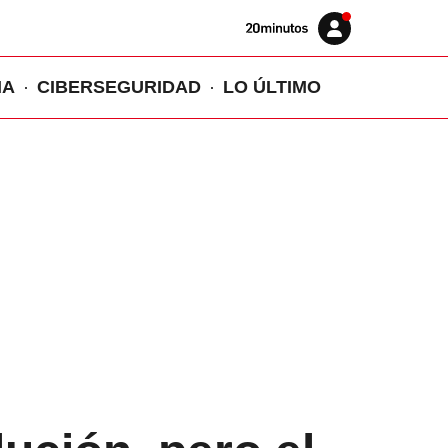
Volver
Iniciar
a
sesión
20MINUTOS.ES
IA
CIBERSEGURIDAD
LO ÚLTIMO