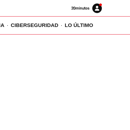
Volver
Iniciar
a
sesión
20MINUTOS.ES
IA
CIBERSEGURIDAD
LO ÚLTIMO