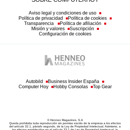
Aviso legal y condiciones de uso
Política de privacidad
Política de cookies
Transparencia
Política de afiliación
Misión y valores
Suscripción
Configuración de cookies
Autobild
Business Insider España
Computer Hoy
Hobby Consolas
Top Gear
© Henneo Magazines, S.A
Queda prohibida toda reproducción sin permiso escrito de la empresa a los efectos
del artículo 32.1, párrafo segundo, de la Ley de Propiedad Intelectual. Asimismo, a
los efectos establecidos en el artículo 33.1 de Ley de Propiedad Intelectual, la