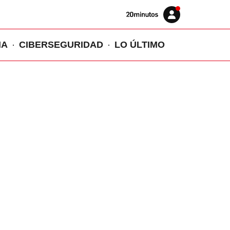
Volver
Iniciar
a
sesión
20MINUTOS.ES
IA
CIBERSEGURIDAD
LO ÚLTIMO