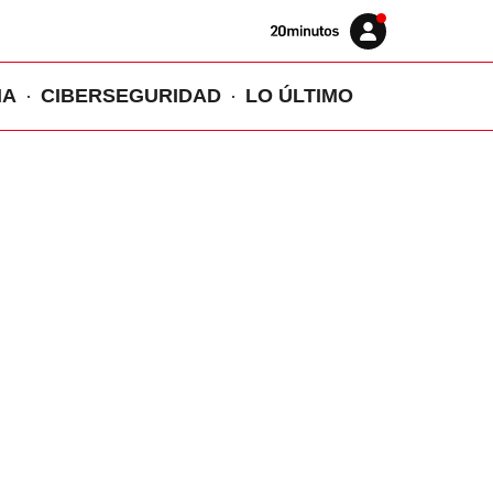
Volver
Iniciar
a
sesión
20MINUTOS.ES
IA
CIBERSEGURIDAD
LO ÚLTIMO