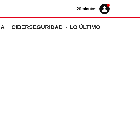
Volver
Iniciar
a
sesión
20MINUTOS.ES
IA
CIBERSEGURIDAD
LO ÚLTIMO