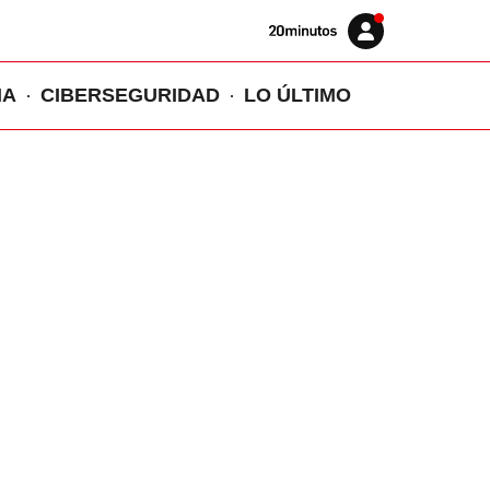
Volver
Iniciar
a
sesión
20MINUTOS.ES
IA
CIBERSEGURIDAD
LO ÚLTIMO