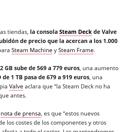
as tiendas,
la consola
Steam Deck
de Valve
ubidón de precio que la acercan a los 1.000
 para
Steam Machine
y
Steam Frame
.
 GB sube de 569 a 779 euros
, una aumento
de 1 TB pasa de 679 a 919 euros
, una
opia
Valve
aclara que “la Steam Deck no ha
que antes.
a
nota de prensa
, es que “estos nuevos
l de los costes de los componentes y otros
e afecta a todo el sector. Les mantendremos