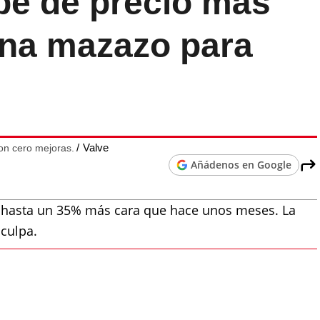
e de precio más
una mazazo para
Valve
on cero mejoras.
Añádenos en Google
o hasta un 35% más cara que hace unos meses. La
 culpa.