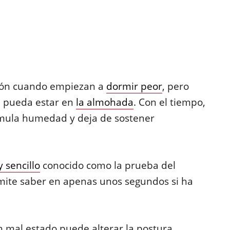
hón cuando empiezan a
dormir peor
, pero
a pueda estar en
la almohada
. Con el tiempo,
umula humedad y deja de sostener
 sencillo
conocido como la prueba del
mite saber en apenas unos segundos si ha
 mal estado puede alterar la postura