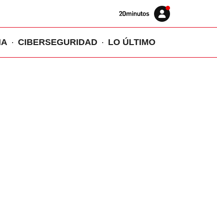
Volver
Iniciar
a
sesión
20MINUTOS.ES
IA
CIBERSEGURIDAD
LO ÚLTIMO