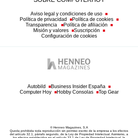
Aviso legal y condiciones de uso
Política de privacidad
Política de cookies
Transparencia
Política de afiliación
Misión y valores
Suscripción
Configuración de cookies
Autobild
Business Insider España
Computer Hoy
Hobby Consolas
Top Gear
© Henneo Magazines, S.A
Queda prohibida toda reproducción sin permiso escrito de la empresa a los efectos
del artículo 32.1, párrafo segundo, de la Ley de Propiedad Intelectual. Asimismo, a
los efectos establecidos en el artículo 33.1 de Ley de Propiedad Intelectual, la
empresa hace constar la correspondiente reserva de derechos, por sí y por medio de