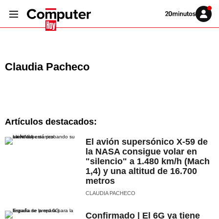
Volver
Iniciar
a
sesión
20MINUTOS.ES
Claudia Pacheco
Artículos destacados:
El avión supersónico X-59 de
la NASA consigue volar en
"silencio" a 1.480 km/h (Mach
1,4) y una altitud de 16.700
metros
CLAUDIA PACHECO
Confirmado | El 6G ya tiene