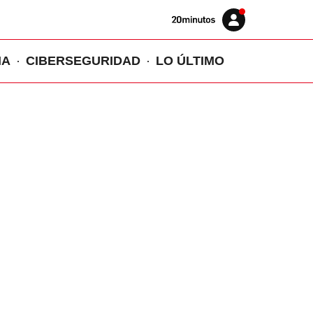
Volver
Iniciar
a
sesión
20MINUTOS.ES
IA
CIBERSEGURIDAD
LO ÚLTIMO